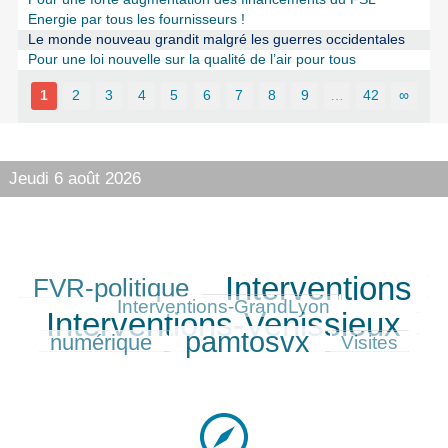
Energie par tous les fournisseurs !
Le monde nouveau grandit malgré les guerres occidentales
Pour une loi nouvelle sur la qualité de l’air pour tous
1
2
3
4
5
6
7
8
9
…
42
∞
Jeudi 6 août 2026
Interventions
FVR-politique
275/420
420/420
96/420
393/420
Interventions-GrandLyon
Interventions-Venissieux
228/420
pamtosvx
numérique
356/420
119/420
Visites