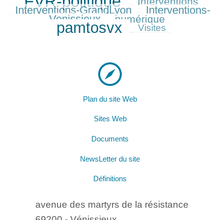
FVR-politique
Interventions
761/761
329/761
356/761
Interventions-GrandLyon
Interventions-
358/761
Venissieux
numérique
283/761
699/761
pamtosvx
176/761
Visites
Plan du site Web
Sites Web
Documents
NewsLetter du site
Définitions
avenue des martyrs de la résistance
69200 - Vénissieux