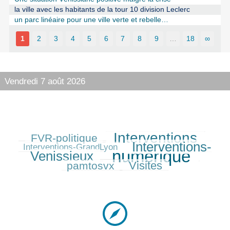
la ville avec les habitants de la tour 10 division Leclerc
un parc linéaire pour une ville verte et rebelle…
1
2
3
4
5
6
7
8
9
…
18
∞
Vendredi 7 août 2026
Interventions
FVR-politique
233/584
457/584
82/584
Interventions-
387/584
Interventions-GrandLyon
numérique
Venissieux
584/584
210/584
Visites
pamtosvx
279/584