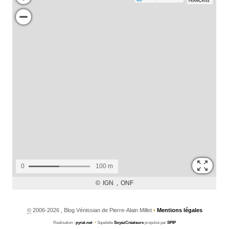
©
2006-2026 , Blog Vénissian de Pierre-Alain Millet
•
Mentions légales
Réalisation :
pyrat.net
•
Squelette
SoyezCréateurs
propulsé par
SPIP