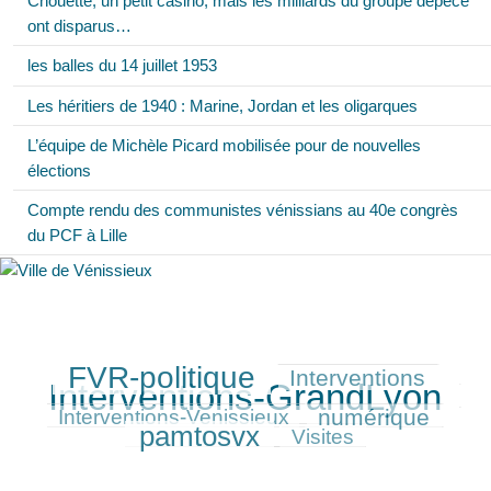
Chouette, un petit casino, mais les milliards du groupe dépecé
ont disparus…
les balles du 14 juillet 1953
Les héritiers de 1940 : Marine, Jordan et les oligarques
L’équipe de Michèle Picard mobilisée pour de nouvelles
élections
Compte rendu des communistes vénissians au 40e congrès
du PCF à Lille
FVR-politique
Interventions
396/550
195/550
550/550
Interventions-GrandLyon
174/550
numérique
207/550
368/550
Interventions-Venissieux
pamtosvx
126/550
Visites