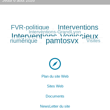
Jeudi 6 août 2026
Interventions
FVR-politique
265/390
326/390
98/390
390/390
Interventions-GrandLyon
Interventions-Venissieux
237/390
pamtosvx
numérique
359/390
123/390
Visites
Plan du site Web
Sites Web
Documents
NewsLetter du site