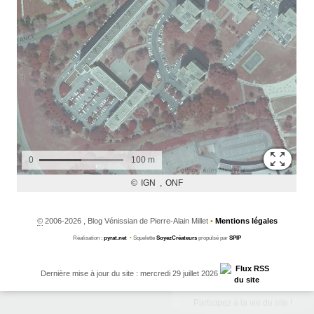
©
2006-2026 , Blog Vénissian de Pierre-Alain Millet
•
Mentions légales
Réalisation :
pyrat.net
•
Squelette
SoyezCréateurs
propulsé par
SPIP
Dernière mise à jour du site : mercredi 29 juillet 2026
Participez à la vie du site !