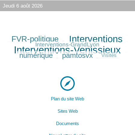
Jeudi 6 août 2026
Interventions
FVR-politique
255/385
353/385
128/385
385/385
Interventions-GrandLyon
Interventions-Venissieux
230/385
numérique
pamtosvx
234/385
56/385
Visites
Plan du site Web
Sites Web
Documents