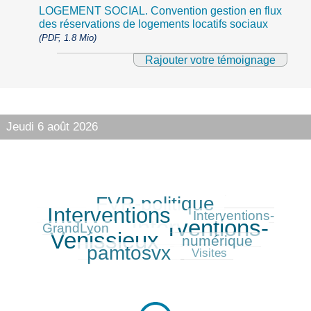
LOGEMENT SOCIAL. Convention gestion en flux
des réservations de logements locatifs sociaux
(PDF, 1.8 Mio)
Rajouter votre témoignage
Jeudi 6 août 2026
FVR-politique
301/416
370/416
Interventions
141/416
Interventions-
Interventions-
416/416
GrandLyon
Venissieux
numérique
172/416
315/416
pamtosvx
84/416
Visites