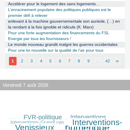
Accélérer pour le logement des sans logements…
L’enracinement populaire des politiques publiques est le
premier défi à relever
enlevant à la machine gouvernementale son auréole, (…) en
la rendant à la fois ignoble et ridicule (K. Marx)
Pour une forte augmentation des financements du FSL
Energie par tous les fournisseurs !
Le monde nouveau grandit malgré les guerres occidentales
Pour une loi nouvelle sur la qualité de l’air pour tous
1
2
3
4
5
6
7
8
9
…
42
∞
Vendredi 7 août 2026
FVR-politique
Interventions
244/530
243/530
90/530
Interventions-
382/530
Interventions-GrandLyon
numérique
Venissieux
530/530
196/530