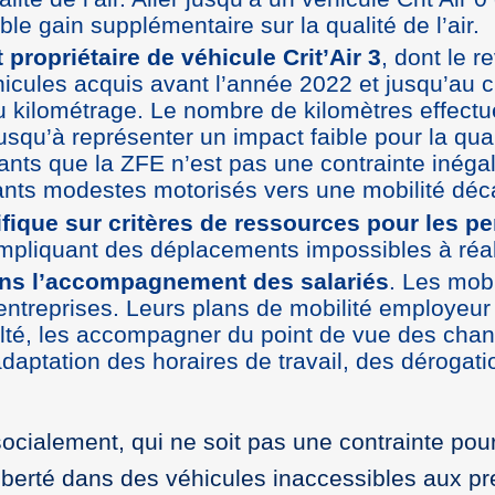
ble gain supplémentaire sur la qualité de l’air.
 propriétaire de véhicule Crit’Air 3
, dont le 
hicules acquis avant l’année 2022 et jusqu’au
 du kilométrage. Le nombre de kilomètres effect
qu’à représenter un impact faible pour la qualit
ants que la ZFE n’est pas une contrainte inégale
ants modestes motorisés vers une mobilité dé
fique sur critères de ressources pour les pe
 impliquant des déplacements impossibles à ré
ans l’accompagnement des salariés
. Les mobi
entreprises. Leurs plans de mobilité employeur 
ficulté, les accompagner du point de vue des ch
’adaptation des horaires de travail, des déroga
 socialement, qui ne soit pas une contrainte po
liberté dans des véhicules inaccessibles aux pr