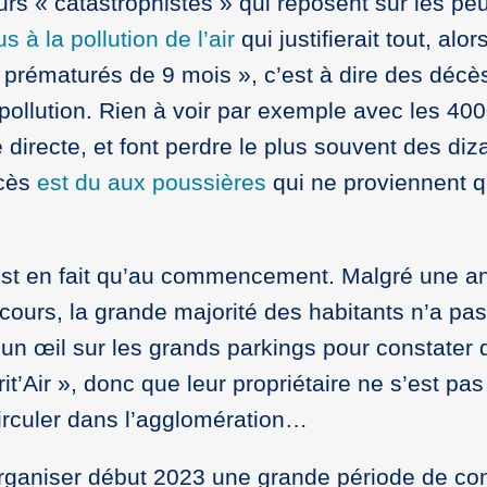
ours « catastrophistes » qui reposent sur les p
à la pollution de l’air
qui justifierait tout, alo
rématurés de 9 mois », c’est à dire des décès 
e pollution. Rien à voir par exemple avec les 400
irecte, et font perdre le plus souvent des dizai
écès
est du aux poussières
qui ne proviennent q
t en fait qu’au commencement. Malgré une anné
ncours, la grande majorité des habitants n’a p
eter un œil sur les grands parkings pour constat
rit’Air », donc que leur propriétaire ne s’est pa
circuler dans l’agglomération…
’organiser début 2023 une grande période de con