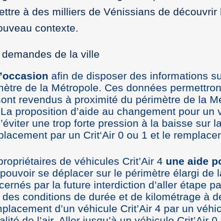
tre à des milliers de Vénissians de découvrir l
ouveau contexte.
 demandes de la ville
l’occasion
afin de disposer des informations su
mètre de la Métropole. Ces données permettront
s sont revendus à proximité du périmètre de la M
 La proposition d’aide au changement pour un v
éviter une trop forte pression à la baisse sur l
placement par un Crit‘Air 0 ou 1 et le remplacem
 propriétaires de véhicules Crit’Air 4
une aide p
 pouvoir se déplacer sur le périmètre élargi de 
ernés par la future interdiction d’aller étape pa
des conditions de durée et de kilométrage à dé
mplacement d’un véhicule Crit’Air 4 par un véhic
ualité de l’air. Aller jusqu’à un véhicule Crit’Air