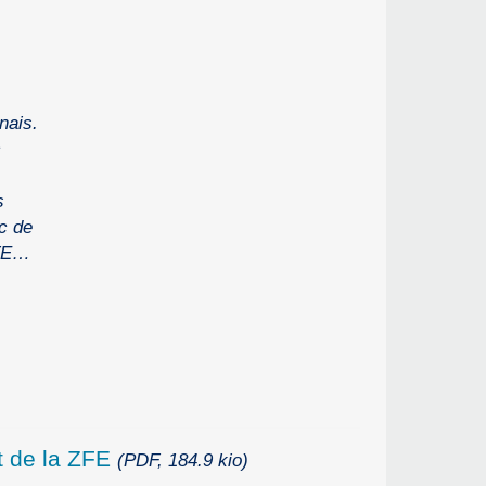
nais.
c
s
rc de
ZFE…
nt de la ZFE
(PDF, 184.9 kio)