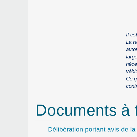
Il e
La r
auto
larg
néce
véhi
Ce q
cont
Documents à t
Délibération portant avis de la