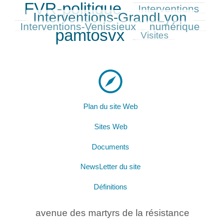
FVR-politique
Interventions
722/758
334/758
542/758
Interventions-GrandLyon
311/758
Interventions-Venissieux
numérique
307/758
758/758
pamtosvx
196/758
Visites
Plan du site Web
Sites Web
Documents
NewsLetter du site
Définitions
avenue des martyrs de la résistance