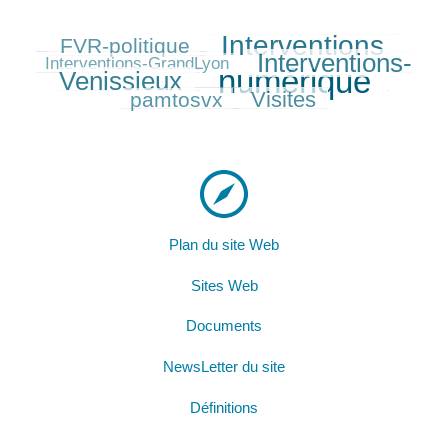
Interventions
FVR-politique
233/584
457/584
82/584
Interventions-
387/584
Interventions-GrandLyon
numérique
Venissieux
584/584
210/584
Visites
pamtosvx
279/584
Plan du site Web
Sites Web
Documents
NewsLetter du site
Définitions