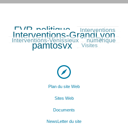
FVR-politique
Interventions
569/576
247/576
545/576
Interventions-GrandLyon
240/576
Interventions-Venissieux
numérique
248/576
576/576
pamtosvx
158/576
Visites
Plan du site Web
Sites Web
Documents
NewsLetter du site