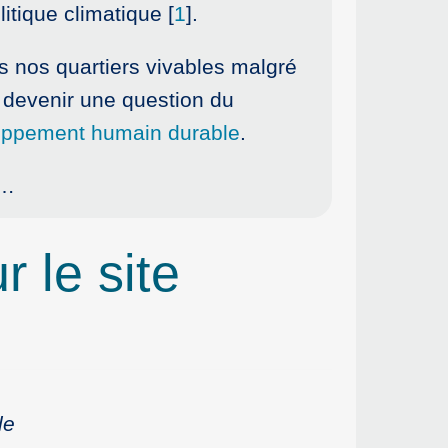
itique climatique
[
1
]
.
us nos quartiers vivables malgré
t devenir une question du
loppement humain durable
.
s…
r le site
le