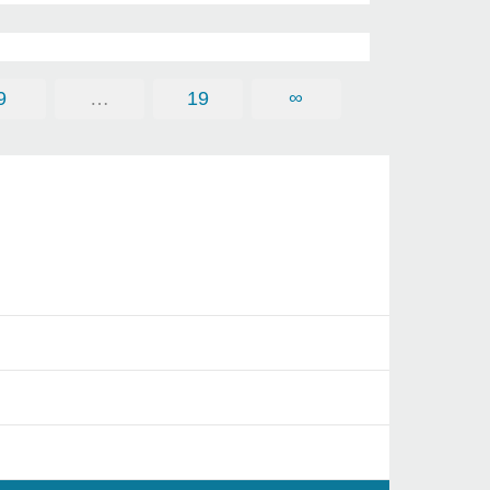
9
…
19
∞