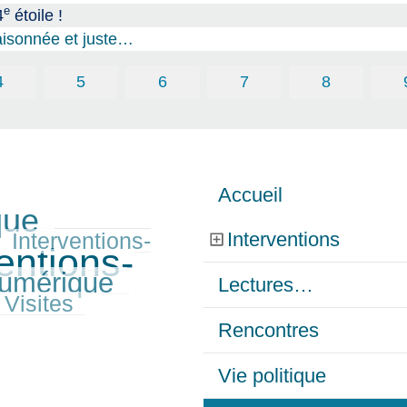
e
4
étoile !
aisonnée et juste…
4
5
6
7
8
Accueil
que
Interventions
Interventions-
entions-
umérique
Lectures…
Visites
Rencontres
Vie politique