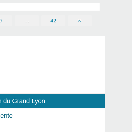
9
…
42
∞
in du Grand Lyon
ente