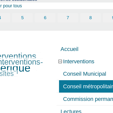
ir pour tous
4
5
6
7
8
Accueil
erventions
nterventions-
Interventions
érique
sites
Conseil Municipal
Conseil métropolita
Commission perman
Lectures…