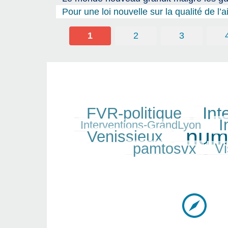
Pour une loi nouvelle sur la qualité de l’a
1
2
3
Int
FVR-politique
249/450
320/450
71/450
I
269/450
Interventions-GrandLyon
num
Venissieux
450/450
205/450
pamtosvx
Vi
194/450