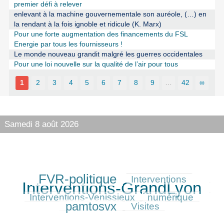
premier défi à relever
enlevant à la machine gouvernementale son auréole, (…) en
la rendant à la fois ignoble et ridicule (K. Marx)
Pour une forte augmentation des financements du FSL
Energie par tous les fournisseurs !
Le monde nouveau grandit malgré les guerres occidentales
Pour une loi nouvelle sur la qualité de l’air pour tous
1
2
3
4
5
6
7
8
9
…
42
∞
Samedi 8 août 2026
FVR-politique
349/540
175/540
540/540
Interventions
Interventions-GrandLyon
162/540
176/540
297/540
Interventions-Venissieux
numérique
pamtosvx
117/540
Visites