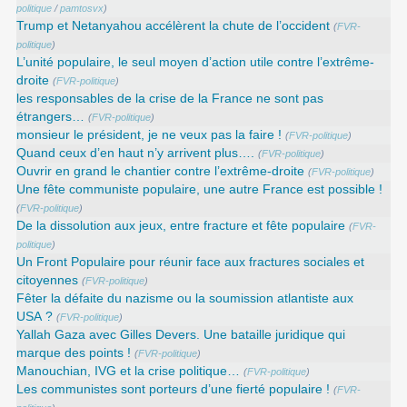
politique
/
pamtosvx
)
Trump et Netanyahou accélèrent la chute de l’occident
(
FVR-
politique
)
L’unité populaire, le seul moyen d’action utile contre l’extrême-
droite
(
FVR-politique
)
les responsables de la crise de la France ne sont pas
étrangers…
(
FVR-politique
)
monsieur le président, je ne veux pas la faire !
(
FVR-politique
)
Quand ceux d’en haut n’y arrivent plus….
(
FVR-politique
)
Ouvrir en grand le chantier contre l’extrême-droite
(
FVR-politique
)
Une fête communiste populaire, une autre France est possible !
(
FVR-politique
)
De la dissolution aux jeux, entre fracture et fête populaire
(
FVR-
politique
)
Un Front Populaire pour réunir face aux fractures sociales et
citoyennes
(
FVR-politique
)
Fêter la défaite du nazisme ou la soumission atlantiste aux
USA ?
(
FVR-politique
)
Yallah Gaza avec Gilles Devers. Une bataille juridique qui
marque des points !
(
FVR-politique
)
Manouchian, IVG et la crise politique…
(
FVR-politique
)
Les communistes sont porteurs d’une fierté populaire !
(
FVR-