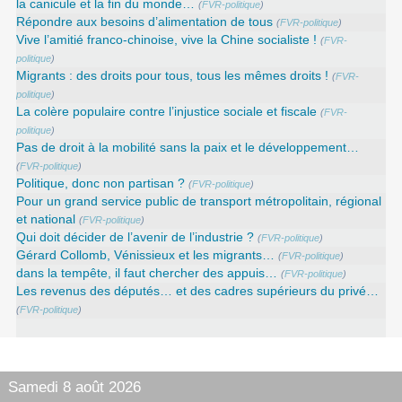
la canicule et la fin du monde…
(
FVR-politique
)
Répondre aux besoins d’alimentation de tous
(
FVR-politique
)
Vive l’amitié franco-chinoise, vive la Chine socialiste !
(
FVR-
politique
)
Migrants : des droits pour tous, tous les mêmes droits !
(
FVR-
politique
)
La colère populaire contre l’injustice sociale et fiscale
(
FVR-
politique
)
Pas de droit à la mobilité sans la paix et le développement…
(
FVR-politique
)
Politique, donc non partisan ?
(
FVR-politique
)
Pour un grand service public de transport métropolitain, régional
et national
(
FVR-politique
)
Qui doit décider de l’avenir de l’industrie ?
(
FVR-politique
)
Gérard Collomb, Vénissieux et les migrants…
(
FVR-politique
)
dans la tempête, il faut chercher des appuis…
(
FVR-politique
)
Les revenus des députés… et des cadres supérieurs du privé…
(
FVR-politique
)
Samedi 8 août 2026