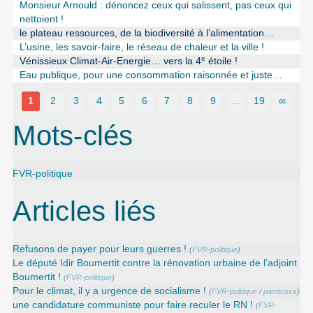
Monsieur Arnould : dénoncez ceux qui salissent, pas ceux qui
nettoient !
le plateau ressources, de la biodiversité à l’alimentation…
L’usine, les savoir-faire, le réseau de chaleur et la ville !
e
Vénissieux Climat-Air-Energie… vers la 4
étoile !
Eau publique, pour une consommation raisonnée et juste…
1
2
3
4
5
6
7
8
9
…
19
∞
Mots-clés
FVR-politique
Articles liés
Refusons de payer pour leurs guerres !
(
FVR-politique
)
Le député Idir Boumertit contre la rénovation urbaine de l’adjoint
Boumertit !
(
FVR-politique
)
Pour le climat, il y a urgence de socialisme !
(
FVR-politique
/
pamtosvx
)
une candidature communiste pour faire reculer le RN !
(
FVR-