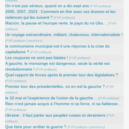
politique
)
On n’est pas sérieux, quand on a dix-sept ans
(
FVR-politique
)
2005, 2007, 2023 : Comment en finir avec ces drames et les
violences qui les suivent ?
(
FVR-politique
)
Macron, la pause et l’europe verte, le pays du roi Ubu…
(
FVR-
politique
)
Un voyage extraordinaire, militant, chaleureux, internationaliste !
(
FVR-politique
/
pamtosvx
)
le communisme municipal est-il une réponse à la crise du
capitalisme ?
(
FVR-politique
)
Les coupures ne sont pas fatales !
(
FVR-politique
)
A gauche, le mensonge est dangereux, seule la vérité est
révolutionnaire !
(
FVR-politique
)
Quel rapport de forces après le premier tour des législatives ?
(
FVR-politique
)
Premier tour des présidentielles, où en est la gauche ?
(
FVR-
politique
)
le 10 mai et l’expérience de l’union de la gauche…
(
FVR-politique
)
Rien n’est jamais acquis à l’homme ni sa force, ni sa faiblesse…
(
FVR-politique
)
Ukraine : il faut parler aux peuples russes et ukrainiens
(
FVR-
politique
)
Que faire pour arrêter la guerre ?
(
FVR-politique
/
pamtosvx
)