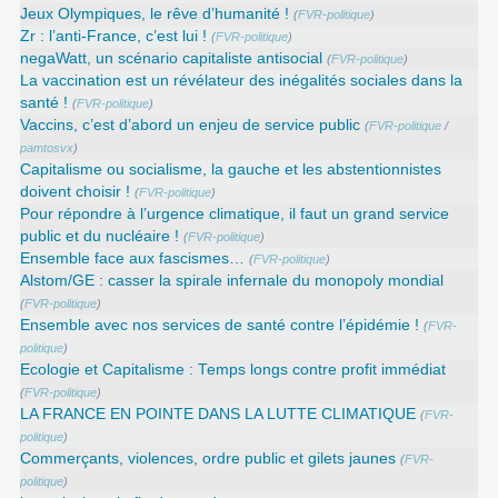
Jeux Olympiques, le rêve d’humanité !
(
FVR-politique
)
Zr : l’anti-France, c’est lui !
(
FVR-politique
)
negaWatt, un scénario capitaliste antisocial
(
FVR-politique
)
La vaccination est un révélateur des inégalités sociales dans la
santé !
(
FVR-politique
)
Vaccins, c’est d’abord un enjeu de service public
(
FVR-politique
/
pamtosvx
)
Capitalisme ou socialisme, la gauche et les abstentionnistes
doivent choisir !
(
FVR-politique
)
Pour répondre à l’urgence climatique, il faut un grand service
public et du nucléaire !
(
FVR-politique
)
Ensemble face aux fascismes…
(
FVR-politique
)
Alstom/GE : casser la spirale infernale du monopoly mondial
(
FVR-politique
)
Ensemble avec nos services de santé contre l’épidémie !
(
FVR-
politique
)
Ecologie et Capitalisme : Temps longs contre profit immédiat
(
FVR-politique
)
LA FRANCE EN POINTE DANS LA LUTTE CLIMATIQUE
(
FVR-
politique
)
Commerçants, violences, ordre public et gilets jaunes
(
FVR-
politique
)