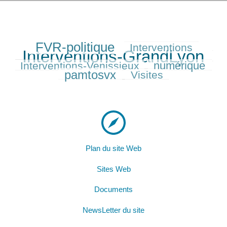
FVR-politique
Interventions
299/427
171/427
427/427
Interventions-GrandLyon
158/427
numérique
Interventions-Venissieux
207/427
252/427
pamtosvx
Visites
164/427
Plan du site Web
Sites Web
Documents
NewsLetter du site