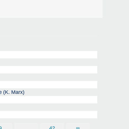
e (K. Marx)
9
…
42
∞