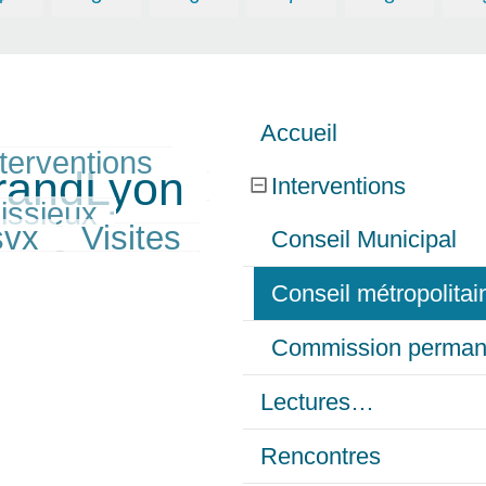
Accueil
nterventions
GrandLyon
Interventions
issieux
svx
Visites
Conseil Municipal
Conseil métropolita
Commission perman
Lectures…
Rencontres