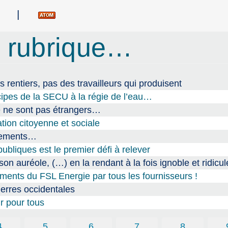
|
 rubrique…
s rentiers, pas des travailleurs qui produisent
cipes de la SECU à la régie de l’eau…
ce ne sont pas étrangers…
tion citoyenne et sociale
ogements…
ubliques est le premier défi à relever
n auréole, (…) en la rendant à la fois ignoble et ridicul
ments du FSL Energie par tous les fournisseurs !
erres occidentales
ir pour tous
4
5
6
7
8