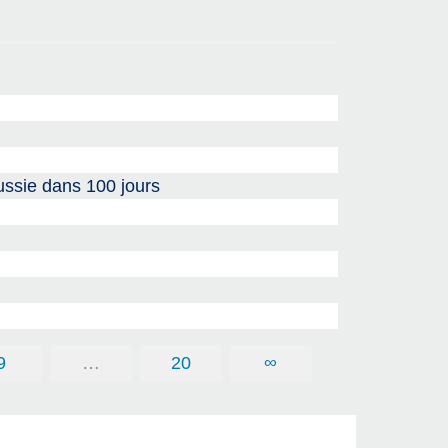
Russie dans 100 jours
9
…
20
∞