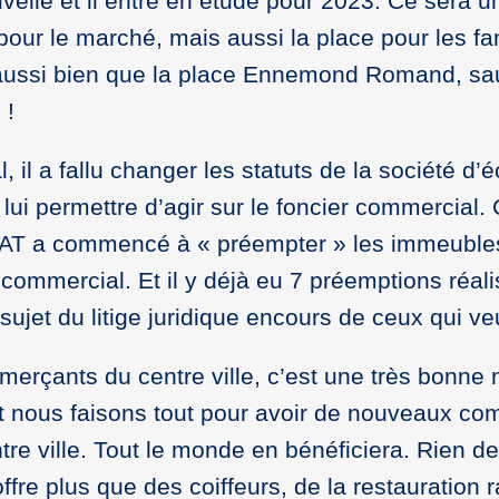
velle et il entre en étude pour 2023. Ce sera u
e pour le marché, mais aussi la place pour les fa
aussi bien que la place Ennemond Romand, sauf
 !
il a fallu changer les statuts de la société d’
i permettre d’agir sur le foncier commercial. C
PAT a commencé à « préempter » les immeubles 
commercial. Et il y déjà eu 7 préemptions réali
sujet du litige juridique encours de ceux qui 
rçants du centre ville, c’est une très bonne no
 nous faisons tout pour avoir de nouveaux comm
tre ville. Tout le monde en bénéficiera. Rien de 
fre plus que des coiffeurs, de la restauration