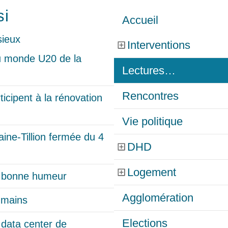
si
Accueil
Interventions
u monde U20 de la
Lectures…
Rencontres
cipent à la rénovation
Vie politique
ine-Tillion fermée du 4
DHD
Logement
t bonne humeur
Agglomération
 mains
Elections
 data center de