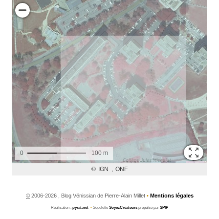
©
2006-2026 , Blog Vénissian de Pierre-Alain Millet
•
Mentions légales
Réalisation :
pyrat.net
•
Squelette
SoyezCréateurs
propulsé par
SPIP