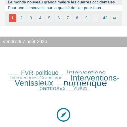
Le monde nouveau grandit malgré les guerres occidentales
Pour une loi nouvelle sur la qualité de l’air pour tous
1
2
3
4
5
6
7
8
9
…
42
∞
Vendredi 7 août 2026
Interventions
FVR-politique
254/515
282/515
94/515
Interventions-
368/515
Interventions-GrandLyon
numérique
Venissieux
515/515
200/515
pamtosvx
41/515
Visites