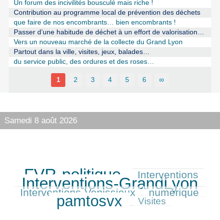
Un forum des incivilités bousculé mais riche !
Contribution au programme local de prévention des déchets
que faire de nos encombrants… bien encombrants !
Passer d’une habitude de déchet à un effort de valorisation…
Vers un nouveau marché de la collecte du Grand Lyon
Partout dans la ville, visites, jeux, balades…
du service public, des ordures et des roses…
1
2
3
4
5
6
∞
Samedi 8 août 2026
FVR-politique
Interventions
567/588
239/588
588/588
Interventions-GrandLyon
246/588
Interventions-Venissieux
numérique
245/588
520/588
pamtosvx
144/588
Visites