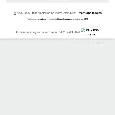
©
2006-2026 , Blog Vénissian de Pierre-Alain Millet
•
Mentions légales
Réalisation :
pyrat.net
•
Squelette
SoyezCréateurs
propulsé par
SPIP
Dernière mise à jour du site : mercredi 29 juillet 2026
Participez à la vie du site !