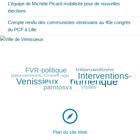
L’équipe de Michèle Picard mobilisée pour de nouvelles
élections
Compte rendu des communistes vénissians au 40e congrès
du PCF à Lille
FVR-politique
Interventions
244/530
243/530
90/530
Interventions-
382/530
Interventions-GrandLyon
numérique
Venissieux
530/530
196/530
pamtosvx
41/530
Visites
Plan du site Web