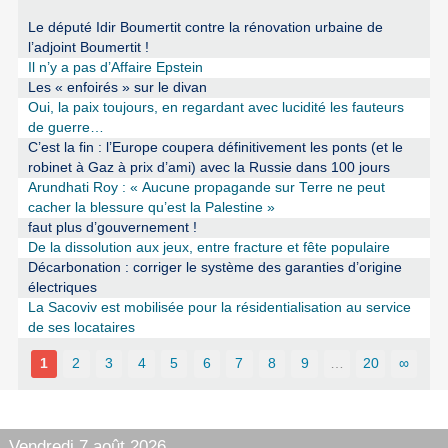
Le député Idir Boumertit contre la rénovation urbaine de
l’adjoint Boumertit !
Il n’y a pas d’Affaire Epstein
Les « enfoirés » sur le divan
Oui, la paix toujours, en regardant avec lucidité les fauteurs
de guerre…
C’est la fin : l’Europe coupera définitivement les ponts (et le
robinet à Gaz à prix d’ami) avec la Russie dans 100 jours
Arundhati Roy : « Aucune propagande sur Terre ne peut
cacher la blessure qu’est la Palestine »
faut plus d’gouvernement !
De la dissolution aux jeux, entre fracture et fête populaire
Décarbonation : corriger le système des garanties d’origine
électriques
La Sacoviv est mobilisée pour la résidentialisation au service
de ses locataires
1
2
3
4
5
6
7
8
9
…
20
∞
Vendredi 7 août 2026