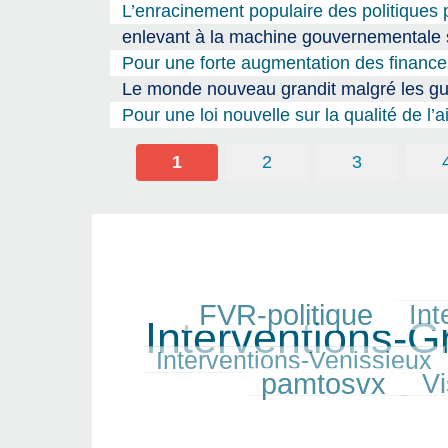
L’enracinement populaire des politiques p
enlevant à la machine gouvernementale so
Pour une forte augmentation des finance
Le monde nouveau grandit malgré les gu
Pour une loi nouvelle sur la qualité de l’a
1
2
3
FVR-politique
Int
238/443
166/443
443/443
Interventions-
150/443
212/443
217/443
Interventions-Venissieux
pamtosvx
Vi
165/443