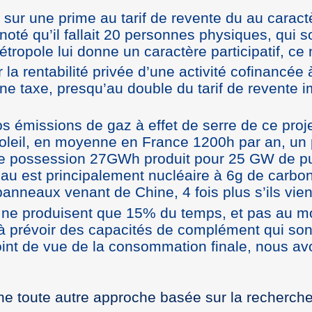
r une prime au tarif de revente du au caractère
oté qu’il fallait 20 personnes physiques, qui 
tropole lui donne un caractère participatif, ce 
 la rentabilité privée d’une activité cofinancée 
une taxe, presqu’au double du tarif de revente
os émissions de gaz à effet de serre de ce proje
soleil, en moyenne en France 1200h par an, un
otre possession 27GWh produit pour 25 GW de pu
eau est principalement nucléaire à 6g de carbon
panneaux venant de Chine, 4 fois plus s’ils vie
ns ne produisent que 15% du temps, et pas au 
à prévoir des capacités de complément qui son
 point de vue de la consommation finale, nous 
e toute autre approche basée sur la recherche