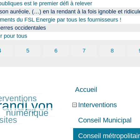
ubliques est le premier défi à relever
n auréole, (…) en la rendant à la fois ignoble et ridicul
ments du FSL Energie par tous les fournisseurs !
erres occidentales
ir pour tous
4
5
6
7
8
Accueil
erventions
GrandLyon
Interventions
numérique
sites
Conseil Municipal
Conseil métropolita