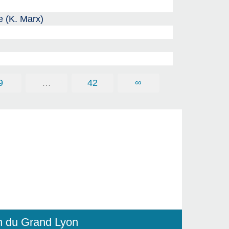
e (K. Marx)
9
…
42
∞
in du Grand Lyon