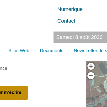
Numérique
Contact
Samedi 8 août 2026
Sites Web
Documents
NewsLetter du s
ance
r m’écrire