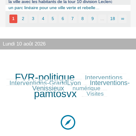
la ville avec les habitants de la tour 10 division Leclerc
un parc linéaire pour une ville verte et rebelle…
1
2
3
4
5
6
7
8
9
…
18
∞
Lundi 10 août 2026
FVR-politique
Interventions
1727/1727
743/1727
637/1727
Interventions-
Interventions-GrandLyon
822/1727
Venissieux
525/1727
1705/1727
numérique
pamtosvx
401/1727
Visites