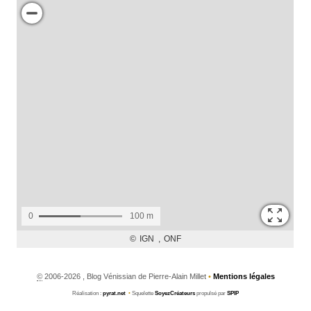
©
2006-2026 , Blog Vénissian de Pierre-Alain Millet
•
Mentions légales
Réalisation :
pyrat.net
•
Squelette
SoyezCréateurs
propulsé par
SPIP