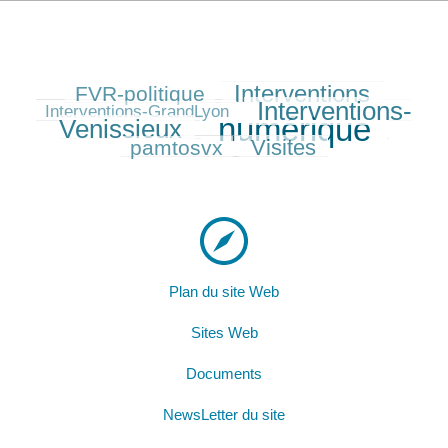
Interventions
FVR-politique
233/584
345/584
82/584
Interventions-
387/584
Interventions-GrandLyon
numérique
Venissieux
584/584
205/584
Visites
pamtosvx
279/584
Plan du site Web
Sites Web
Documents
NewsLetter du site