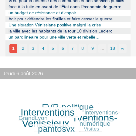
Vœu pour la défense des communes et des services publics
face à la fuite en avant de l’État dans l’économie de guerre
un budget de résistance et d’espoir
Agir pour défendre les flotilles et faire cesser la guerre….
Une situation Vénissiane positive malgré la crise
la ville avec les habitants de la tour 10 division Leclerc
un parc linéaire pour une ville verte et rebelle…
1
2
3
4
5
6
7
8
9
…
18
∞
Jeudi 6 août 2026
FVR-politique
305/416
370/416
Interventions
141/416
Interventions-
Interventions-
416/416
GrandLyon
Venissieux
numérique
172/416
315/416
pamtosvx
84/416
Visites