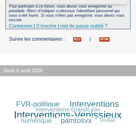
Pour participer à ce forum, vous devez vous enregistrer au
préalable. Merci d’indiquer ci-dessous l’identifiant personnel qui
vous a été fourni. Si vous n’êtes pas enregistré, vous devez vous
inscrire.
Connexion
|
S’inscrire
|
mot de passe oublié ?
Suivre les commentaires :
|
Jeudi 6 août 2026
Interventions
FVR-politique
315/550
401/550
181/550
550/550
Interventions-GrandLyon
Interventions-Venissieux
223/550
pamtosvx
numérique
320/550
81/550
Visites