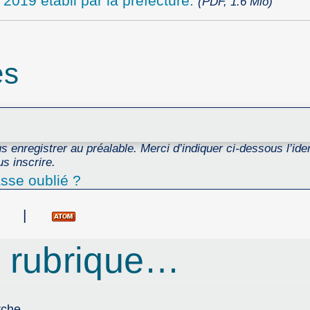
 2019 établi par la préfecture.
(PDF, 1.6 Mio)
es
 enregistrer au préalable. Merci d’indiquer ci-dessous l’ident
s inscrire.
sse oublié ?
|
 rubrique…
rche