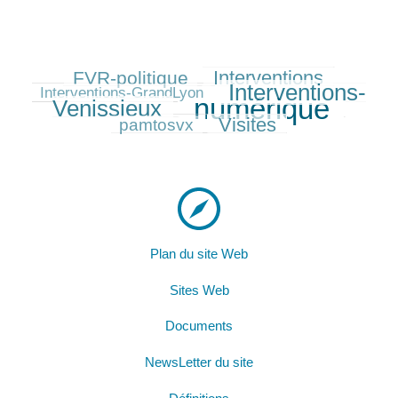
Interventions
FVR-politique
215/597
312/597
75/597
Interventions-
396/597
Interventions-GrandLyon
numérique
Venissieux
597/597
179/597
Visites
288/597
pamtosvx
Plan du site Web
Sites Web
Documents
NewsLetter du site