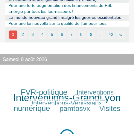
Pour une forte augmentation des financements du FSL
Energie par tous les fournisseurs !
Le monde nouveau grandit malgré les guerres occidentales
Pour une loi nouvelle sur la qualité de l’air pour tous
1
2
3
4
5
6
7
8
9
…
42
∞
Samedi 8 août 2026
FVR-politique
Interventions
212/329
171/329
329/329
Interventions-GrandLyon
153/329
Interventions-Venissieux
228/329
numérique
pamtosvx
Visites
196/329
181/329