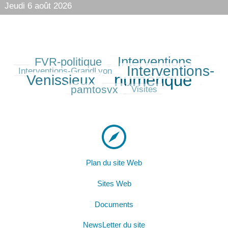
Jeudi 6 août 2026
Interventions
FVR-politique
254/515
359/515
94/515
Interventions-
368/515
Interventions-GrandLyon
numérique
Venissieux
515/515
200/515
pamtosvx
41/515
Visites
Plan du site Web
Sites Web
Documents
NewsLetter du site