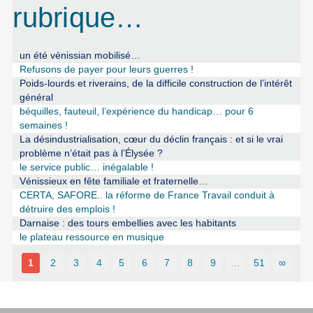
rubrique…
un été vénissian mobilisé…
Refusons de payer pour leurs guerres !
Poids-lourds et riverains, de la difficile construction de l’intérêt
général
béquilles, fauteuil, l’expérience du handicap… pour 6
semaines !
La désindustrialisation, cœur du déclin français : et si le vrai
problème n’était pas à l’Élysée ?
le service public… inégalable !
Vénissieux en fête familiale et fraternelle…
CERTA, SAFORE.. la réforme de France Travail conduit à
détruire des emplois !
Darnaise : des tours embellies avec les habitants
le plateau ressource en musique
1
2
3
4
5
6
7
8
9
…
51
∞