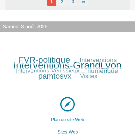
1
2
3
∞
Samedi 8 août 2026
FVR-politique
Interventions
396/550
195/550
550/550
Interventions-GrandLyon
174/550
numérique
207/550
368/550
Interventions-Venissieux
pamtosvx
126/550
Visites
Plan du site Web
Sites Web