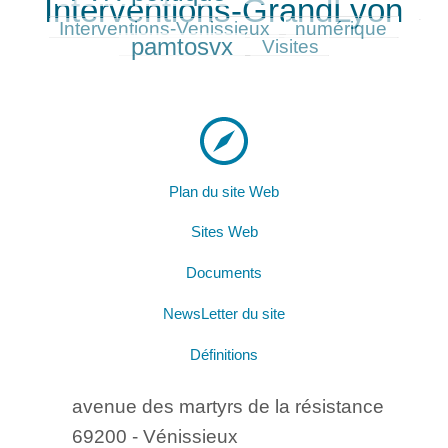
Interventions-GrandLyon
169/540
182/540
318/540
Interventions-Venissieux
numérique
pamtosvx
121/540
Visites
Plan du site Web
Sites Web
Documents
NewsLetter du site
Définitions
avenue des martyrs de la résistance
69200 - Vénissieux