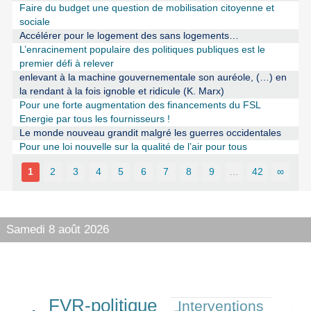
Faire du budget une question de mobilisation citoyenne et
sociale
Accélérer pour le logement des sans logements…
L’enracinement populaire des politiques publiques est le
premier défi à relever
enlevant à la machine gouvernementale son auréole, (…) en
la rendant à la fois ignoble et ridicule (K. Marx)
Pour une forte augmentation des financements du FSL
Energie par tous les fournisseurs !
Le monde nouveau grandit malgré les guerres occidentales
Pour une loi nouvelle sur la qualité de l’air pour tous
1
2
3
4
5
6
7
8
9
…
42
∞
Samedi 8 août 2026
FVR-politique
Interventions
366/540
185/540
540/540