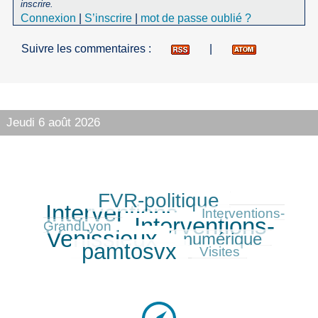
inscrire.
Connexion
|
S’inscrire
|
mot de passe oublié ?
Suivre les commentaires :
|
Jeudi 6 août 2026
FVR-politique
254/338
338/338
Interventions
81/338
Interventions-
Interventions-
319/338
GrandLyon
Venissieux
numérique
184/338
293/338
pamtosvx
98/338
Visites