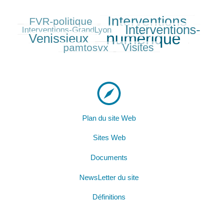
Interventions
FVR-politique
233/584
457/584
82/584
Interventions-
387/584
Interventions-GrandLyon
numérique
Venissieux
584/584
210/584
Visites
pamtosvx
279/584
Plan du site Web
Sites Web
Documents
NewsLetter du site
Définitions