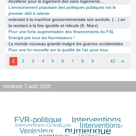
Accélérer pour le logement des sans logements…
L’enracinement populaire des politiques publiques est le
premier défi à relever
enlevant à la machine gouvernementale son auréole, (…) en
la rendant à la fois ignoble et ridicule (K. Marx)
Pour une forte augmentation des financements du FSL
Energie par tous les fournisseurs !
Le monde nouveau grandit malgré les guerres occidentales
Pour une loi nouvelle sur la qualité de l’air pour tous
1
2
3
4
5
6
7
8
9
…
42
∞
Vendredi 7 août 2026
Interventions
FVR-politique
266/377
270/377
71/377
Interventions-
234/377
Interventions-GrandLyon
numérique
Venissieux
377/377
219/377
164/377