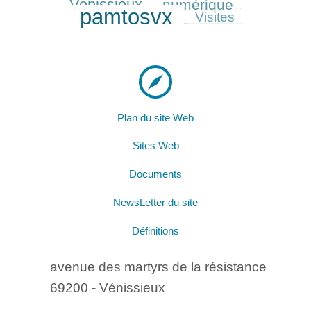
Venissieux
numérique
256/714
630/714
pamtosvx
162/714
Visites
Plan du site Web
Sites Web
Documents
NewsLetter du site
Définitions
avenue des martyrs de la résistance
69200 - Vénissieux