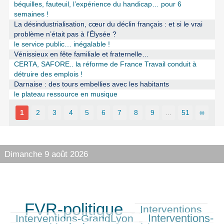
béquilles, fauteuil, l’expérience du handicap… pour 6
semaines !
La désindustrialisation, cœur du déclin français : et si le vrai
problème n’était pas à l’Élysée ?
le service public… inégalable !
Vénissieux en fête familiale et fraternelle…
CERTA, SAFORE.. la réforme de France Travail conduit à
détruire des emplois !
Darnaise : des tours embellies avec les habitants
le plateau ressource en musique
1
2
3
4
5
6
7
8
9
…
51
∞
Dimanche 9 août 2026
FVR-politique
Interventions
714/714
287/714
315/714
Interventions-
Interventions-GrandLyon
326/714