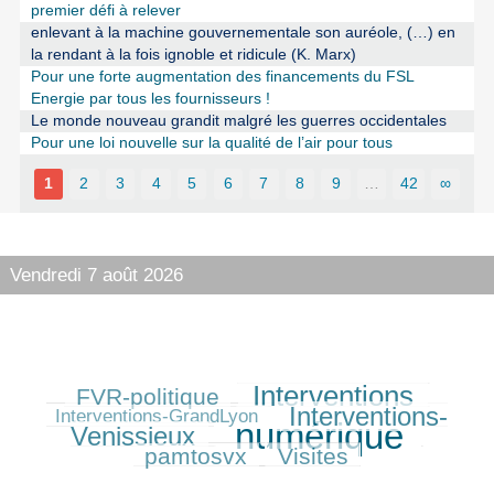
premier défi à relever
enlevant à la machine gouvernementale son auréole, (…) en
la rendant à la fois ignoble et ridicule (K. Marx)
Pour une forte augmentation des financements du FSL
Energie par tous les fournisseurs !
Le monde nouveau grandit malgré les guerres occidentales
Pour une loi nouvelle sur la qualité de l’air pour tous
1
2
3
4
5
6
7
8
9
…
42
∞
Vendredi 7 août 2026
Interventions
FVR-politique
255/625
442/625
87/625
Interventions-
375/625
Interventions-GrandLyon
numérique
Venissieux
625/625
240/625
pamtosvx
Visites
270/625