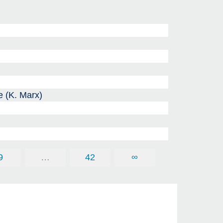
e (K. Marx)
9
…
42
∞