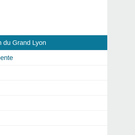
in du Grand Lyon
ente