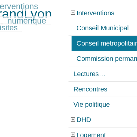
terventions
GrandLyon
Interventions
numérique
isites
Conseil Municipal
Conseil métropolita
Commission perman
Lectures…
Rencontres
Vie politique
DHD
Logement