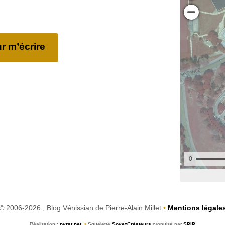
r m’écrire
©
2006-2026 , Blog Vénissian de Pierre-Alain Millet
•
Mentions légale
Réalisation :
pyrat.net
•
Squelette
SoyezCréateurs
propulsé par
SPIP