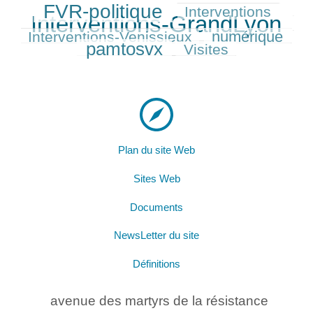
FVR-politique
Interventions
295/409
166/409
409/409
Interventions-GrandLyon
154/409
numérique
Interventions-Venissieux
201/409
266/409
pamtosvx
Visites
157/409
Plan du site Web
Sites Web
Documents
NewsLetter du site
Définitions
avenue des martyrs de la résistance