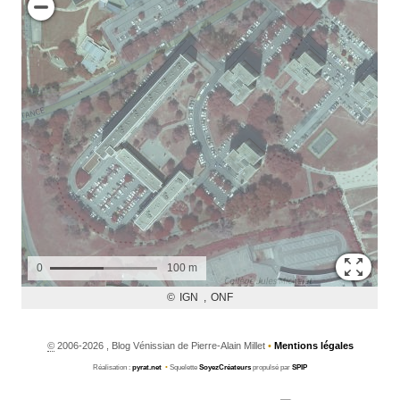
©
2006-2026 , Blog Vénissian de Pierre-Alain Millet
•
Mentions légales
Réalisation :
pyrat.net
•
Squelette
SoyezCréateurs
propulsé par
SPIP