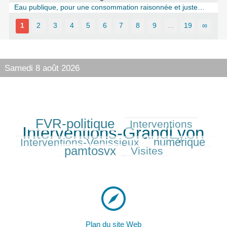
Eau publique, pour une consommation raisonnée et juste…
1
2
3
4
5
6
7
8
9
…
19
∞
Samedi 8 août 2026
FVR-politique
Interventions
282/427
171/427
427/427
Interventions-GrandLyon
158/427
numérique
Interventions-Venissieux
207/427
252/427
pamtosvx
Visites
164/427
Plan du site Web