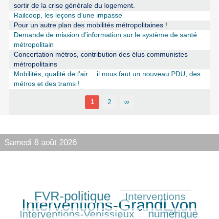
sortir de la crise générale du logement.
Railcoop, les leçons d’une impasse
Pour un autre plan des mobilités métropolitaines !
Demande de mission d’information sur le système de santé
métropolitain
Concertation métros, contribution des élus communistes
métropolitains
Mobilités, qualité de l’air… il nous faut un nouveau PDU, des
métros et des trams !
1
2
∞
Samedi 8 août 2026
FVR-politique
Interventions
282/427
171/427
427/427
Interventions-GrandLyon
158/427
numérique
Interventions-Venissieux
207/427
252/427