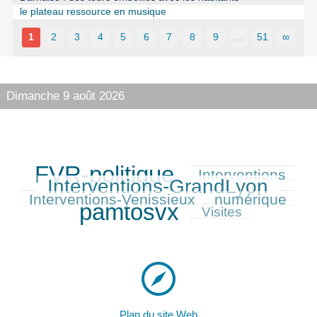
le plateau ressource en musique
1
2
3
4
5
6
7
8
9
…
51
∞
Dimanche 9 août 2026
FVR-politique
Interventions
658/691
305/691
496/691
Interventions-GrandLyon
285/691
Interventions-Venissieux
numérique
278/691
691/691
pamtosvx
181/691
Visites
Plan du site Web