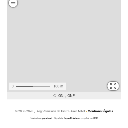
©
2006-2026 , Blog Vénissian de Pierre-Alain Millet
•
Mentions légales
Réalisation :
pyrat.net
•
Squelette
SoyezCréateurs
propulsé par
SPIP