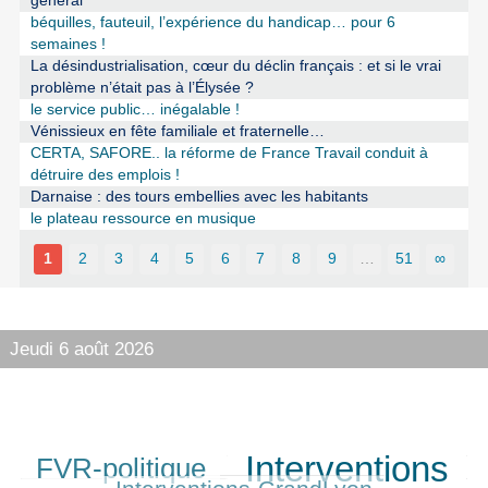
général
béquilles, fauteuil, l’expérience du handicap… pour 6
semaines !
La désindustrialisation, cœur du déclin français : et si le vrai
problème n’était pas à l’Élysée ?
le service public… inégalable !
Vénissieux en fête familiale et fraternelle…
CERTA, SAFORE.. la réforme de France Travail conduit à
détruire des emplois !
Darnaise : des tours embellies avec les habitants
le plateau ressource en musique
1
2
3
4
5
6
7
8
9
…
51
∞
Jeudi 6 août 2026
Interventions
FVR-politique
271/401
400/401
144/401
401/401