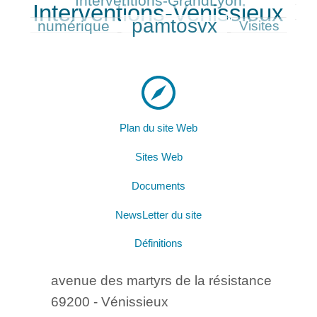
Interventions-GrandLyon
Interventions-Venissieux
174/401
pamtosvx
numérique
303/401
89/401
Visites
Plan du site Web
Sites Web
Documents
NewsLetter du site
Définitions
avenue des martyrs de la résistance
69200 - Vénissieux