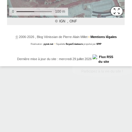
©
2006-2026 , Blog Vénissian de Pierre-Alain Millet
•
Mentions légales
Réalisation :
pyrat.net
•
Squelette
SoyezCréateurs
propulsé par
SPIP
Dernière mise à jour du site : mercredi 29 juillet 2026
Participez à la vie du site !