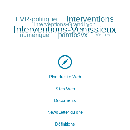
Interventions
FVR-politique
315/550
401/550
181/550
550/550
Interventions-GrandLyon
Interventions-Venissieux
223/550
pamtosvx
numérique
320/550
81/550
Visites
Plan du site Web
Sites Web
Documents
NewsLetter du site
Définitions