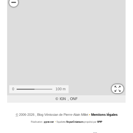
©
2006-2026 , Blog Vénissian de Pierre-Alain Millet
•
Mentions légales
Réalisation :
pyrat.net
•
Squelette
SoyezCréateurs
propulsé par
SPIP