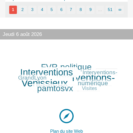
1
2
3
4
5
6
7
8
9
…
51
∞
Jeudi 6 août 2026
FVR-politique
309/416
370/416
Interventions
141/416
Interventions-
Interventions-
416/416
GrandLyon
Venissieux
numérique
172/416
315/416
pamtosvx
84/416
Visites
Plan du site Web