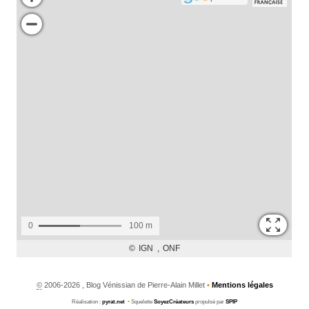
©
2006-2026 , Blog Vénissian de Pierre-Alain Millet
•
Mentions légales
Réalisation :
pyrat.net
•
Squelette
SoyezCréateurs
propulsé par
SPIP