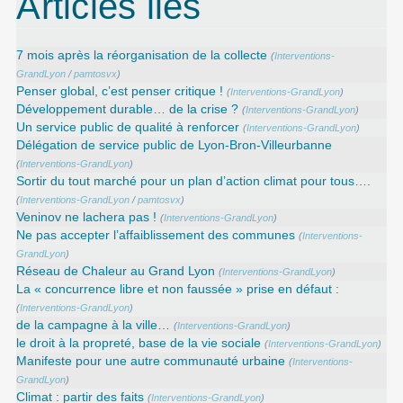
Articles liés
7 mois après la réorganisation de la collecte
(
Interventions-
GrandLyon
/
pamtosvx
)
Penser global, c’est penser critique !
(
Interventions-GrandLyon
)
Développement durable… de la crise ?
(
Interventions-GrandLyon
)
Un service public de qualité à renforcer
(
Interventions-GrandLyon
)
Délégation de service public de Lyon-Bron-Villeurbanne
(
Interventions-GrandLyon
)
Sortir du tout marché pour un plan d’action climat pour tous….
(
Interventions-GrandLyon
/
pamtosvx
)
Veninov ne lachera pas !
(
Interventions-GrandLyon
)
Ne pas accepter l’affaiblissement des communes
(
Interventions-
GrandLyon
)
Réseau de Chaleur au Grand Lyon
(
Interventions-GrandLyon
)
La « concurrence libre et non faussée » prise en défaut :
(
Interventions-GrandLyon
)
de la campagne à la ville…
(
Interventions-GrandLyon
)
le droit à la propreté, base de la vie sociale
(
Interventions-GrandLyon
)
Manifeste pour une autre communauté urbaine
(
Interventions-
GrandLyon
)
Climat : partir des faits
(
Interventions-GrandLyon
)