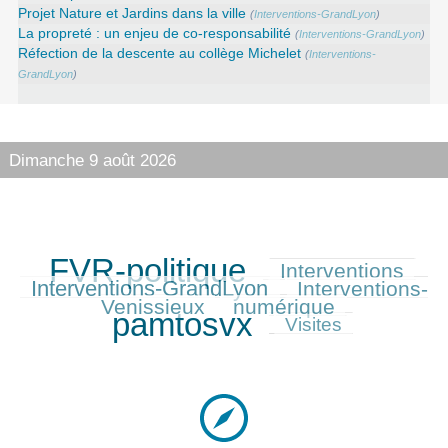
Projet Nature et Jardins dans la ville
(
Interventions-GrandLyon
)
La propreté : un enjeu de co-responsabilité
(
Interventions-GrandLyon
)
Réfection de la descente au collège Michelet
(
Interventions-
GrandLyon
)
Dimanche 9 août 2026
FVR-politique
Interventions
947/947
414/947
491/947
Interventions-GrandLyon
Interventions-
409/947
Venissieux
numérique
381/947
897/947
pamtosvx
253/947
Visites