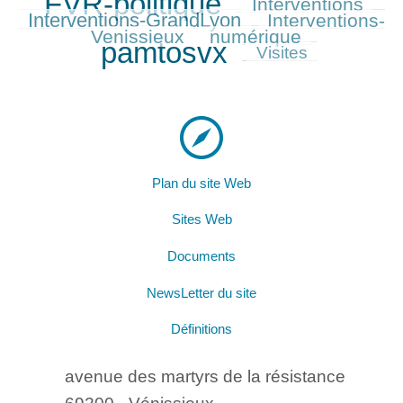
FVR-politique
Interventions
839/839
352/839
419/839
Interventions-GrandLyon
Interventions-
361/839
Venissieux
numérique
324/839
791/839
pamtosvx
227/839
Visites
Plan du site Web
Sites Web
Documents
NewsLetter du site
Définitions
avenue des martyrs de la résistance