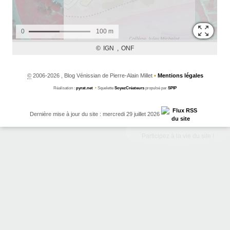
©
2006-2026 , Blog Vénissian de Pierre-Alain Millet
•
Mentions légales
Réalisation :
pyrat.net
•
Squelette
SoyezCréateurs
propulsé par
SPIP
Dernière mise à jour du site : mercredi 29 juillet 2026
Participez à la vie du site !