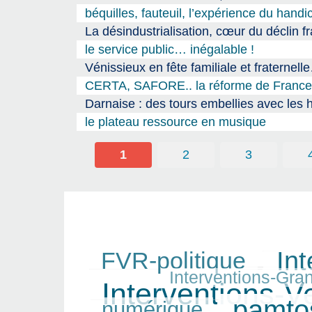
béquilles, fauteuil, l’expérience du han
La désindustrialisation, cœur du déclin fra
le service public… inégalable !
Vénissieux en fête familiale et fraternell
CERTA, SAFORE.. la réforme de France Tr
Darnaise : des tours embellies avec les 
le plateau ressource en musique
1
2
3
Int
FVR-politique
265/390
326/390
98/390
390/390
Interventions-Gra
Interventions-V
237/390
pamto
numérique
359/390
123/390