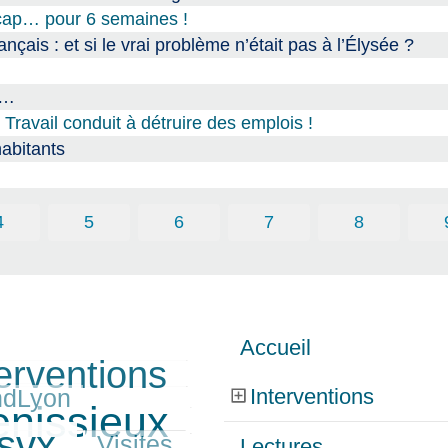
dicap… pour 6 semaines !
nçais : et si le vrai problème n’était pas à l’Élysée ?
e…
avail conduit à détruire des emplois !
habitants
4
5
6
7
8
Accueil
erventions
Interventions
ndLyon
enissieux
svx
Visites
Lectures…