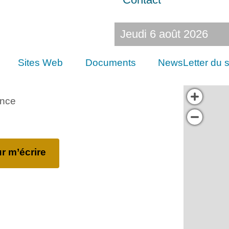
Jeudi 6 août 2026
Sites Web
Documents
NewsLetter du s
ance
r m’écrire