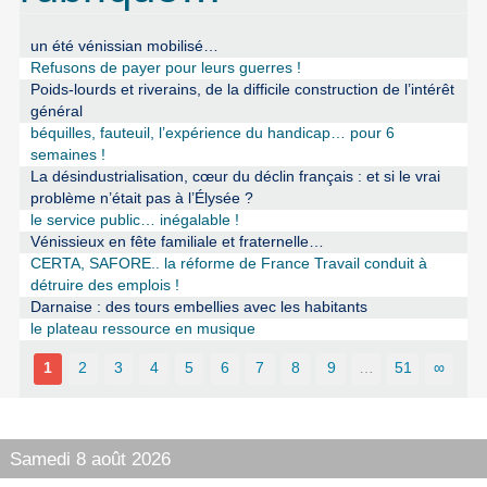
un été vénissian mobilisé…
Refusons de payer pour leurs guerres !
Poids-lourds et riverains, de la difficile construction de l’intérêt
général
béquilles, fauteuil, l’expérience du handicap… pour 6
semaines !
La désindustrialisation, cœur du déclin français : et si le vrai
problème n’était pas à l’Élysée ?
le service public… inégalable !
Vénissieux en fête familiale et fraternelle…
CERTA, SAFORE.. la réforme de France Travail conduit à
détruire des emplois !
Darnaise : des tours embellies avec les habitants
le plateau ressource en musique
1
2
3
4
5
6
7
8
9
…
51
∞
Samedi 8 août 2026