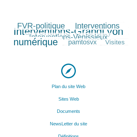
FVR-politique
Interventions
297/458
291/458
458/458
Interventions-GrandLyon
249/458
Interventions-Venissieux
402/458
numérique
pamtosvx
Visites
246/458
203/458
Plan du site Web
Sites Web
Documents
NewsLetter du site
Définitions